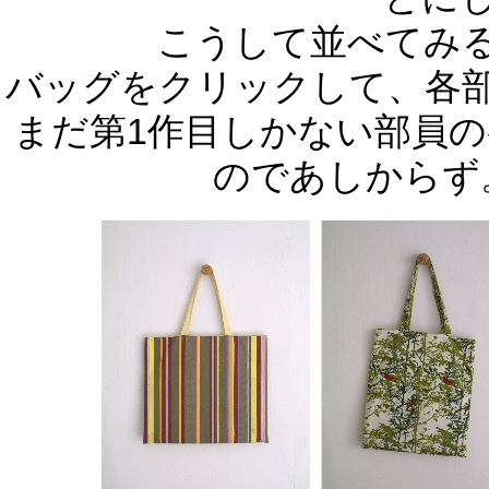
こうして並べてみ
バッグをクリックして、各
まだ第1作目しかない部員
のであしからず