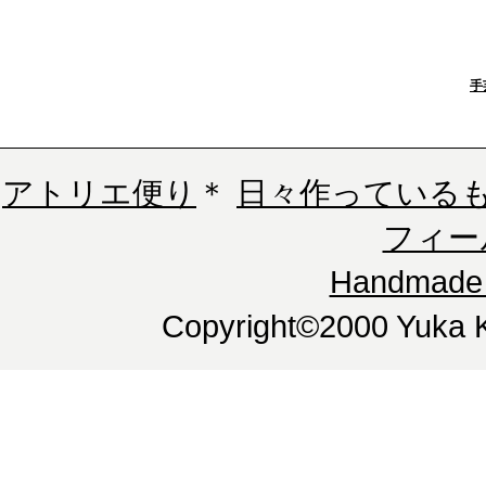
手
アトリエ便り
＊
日々作っている
フィー
Handmade 
Copyright©2000 Yuka K