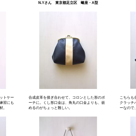
N.Yさん 東京都足立区 蠍座・A型
ットケー
合成皮革を接ぎ合わせて、コロンとした形のポ
こちらも
練習にも
ーチに。くし形口金は、角丸の口金よりも、嵌
クラッチ
材。
めるのがちょっと難しい。
ーなので