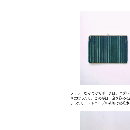
フラットながまぐちポーチは、タブレ
スにぴったり。この形は口金を嵌める
ぴったり。ストライプの表地は起毛素