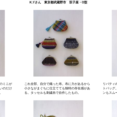
K.Yさん 東京都武蔵野市 双子座・O型
のミニが
これ全部、自分で織った布。布に力があるから
リバティ
いのだけ
小さながまぐちに仕立てても独特の存在感があ
トバッグ
。
る。タッセルも刺繍糸で自作したもの。
ンもスム