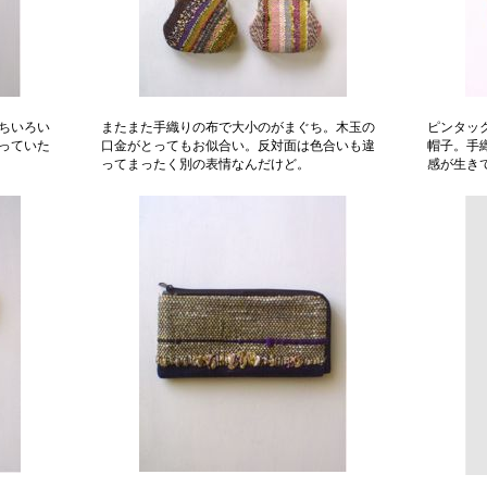
ちいろい
またまた手織りの布で大小のがまぐち。木玉の
ピンタッ
っていた
口金がとってもお似合い。反対面は色合いも違
帽子。手
ってまったく別の表情なんだけど。
感が生き