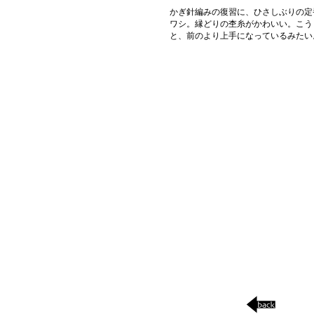
かぎ針編みの復習に、ひさしぶりの定
ワシ。縁どりの杢糸がかわいい。こう
と、前のより上手になっているみたい