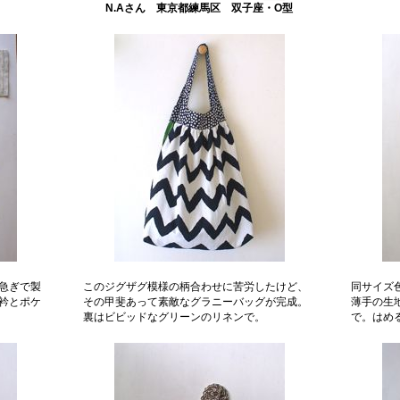
N.Aさん 東京都練馬区 双子座・O型
急ぎで製
このジグザグ模様の柄合わせに苦労したけど、
同サイズ
衿とポケ
その甲斐あって素敵なグラニーバッグが完成。
薄手の生
裏はビビッドなグリーンのリネンで。
で。はめ