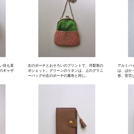
い目も直
左のポーチとおそろいのプリントで、洋梨形の
アルミパ
のギャザ
ポシェット。グリーンのリネンは、上のグラニ
は、ぱか
ーバッグや左のポーチの裏布と同じ。
形。苦労