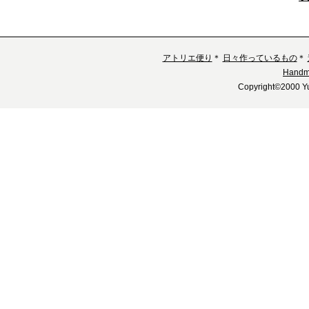
アトリエ便り
＊
日々作っているもの
＊
Handm
Copyright©2000 Yu