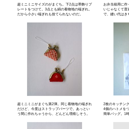
超ミニミニサイズのがまぐち。下2点は帯飾りプ
お弁当箱用に作
レートをつけて。3点とも絹の着物地の端ぎれ。
いじゃなくて普
だから小さい端ぎれも捨てられないのだ。
で、縫い代はき
超ミニミニがまぐち第2弾。同じ着物地の端ぎれ
2枚のキッチン
だけど、今度はストラップパーツで。あっとい
4個のハトメを
う間に作れちゃうから、どんどん増殖しそう。
簡単バッグ。1