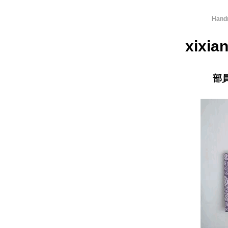
Hand
xixi
部