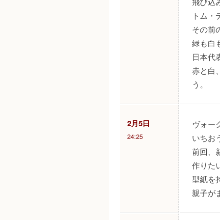
飛び込
トム・
その前
緑も白
日本代
赤と白
う。
2月5日
ヴォー
24:25
いちお
前回、
作りた
型紙を
親子が