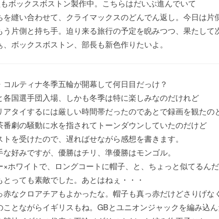
部員もボックスボストン製作中。こちらはだいぶ進んでいて
ちを縫い合わせて、クライマックスのどんでん返し。今日は片
もう片側と持ち手。迫り来る旅行の予定を睨みつつ、果たして
ぁ、ボックスボストン、部長も新色作りたいよ。
・コルティナ冬季五輪が開幕して何日目だっけ？
と各国選手団入場、しかも冬季は特に楽しみなのだけれど
リアタイするには厳しい時間帯だったのであとで録画を観たの
茶番劇の騒動に水を指されてトーンダウンしていたのだけど
ストを受けたので、遅ればせながら感想を書きます。
手な好みですが、優勝はチリ、準優勝はモンゴル。
ー×ホワイトで、ロングコートに帽子、と、ちょっと似てるん
もとっても素敵でした。あとはねぇ・・・
っ赤なクロアチアもよかったな。帽子も真っ赤だけどさりげな
のことながらイギリスもね。GBとユニオンジャックを編み込