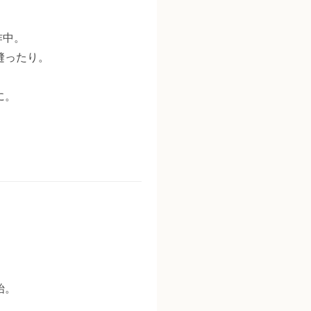
作中。
縫ったり。
に。
始。