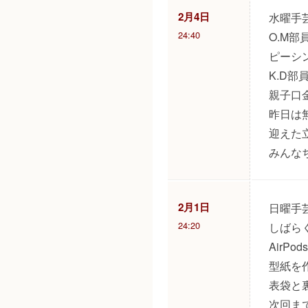
2月4日
水曜手
24:40
O.M
ピーシ
K.D
親子口
昨日は
迎えた
みんな
2月1日
日曜手
24:20
しばら
AirP
型紙を
表袋と
次回ま