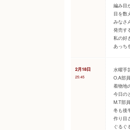
編み目
目を数
みなさ
発売す
私の好
あっち
2月18日
水曜手
25:45
O.A
着物地
今日の
M.T
冬も後
作り目
ぐるぐ