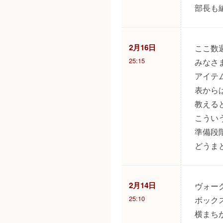
部長も
2月16日
ここ数
25:15
みなさ
アイテ
表から
教える
こうい
準備段
どうま
2月14日
ヴォー
25:10
ボック
横まち