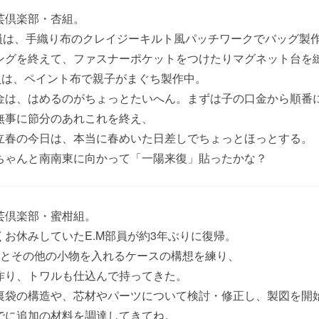
芸倶楽部・杏組。
部員は、手織り布のクレイジーキルト風パッチワークでバッグ製
ングを終えて、ファスナーポケットをつけたりマグネット台を
部員は、ペイント布で親子がまぐち製作中。
金は、はめるのがちょっとたいへん。まずは子の口金から順番
無事に節分のあれこれを終え、
立春の今日は、本当に春めいた日差しでちょっとほっとする。
ちゃんと南南東に向かって「一陽来復」貼ったかな？
芸倶楽部・蜜柑組。
くお休みしていたE.M部員が約3年ぶりに復帰。
odsとその他の小物を入れるケースの構想を練り、
作り、トワルも仕込んで持ってきた。
裏袋の構造や、芯材やパーツについて検討・修正し、製図を開
でに追加の材料を調達してきてね。