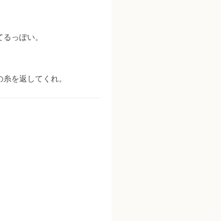
てるっぽい。
。
の糸を返してくれ。