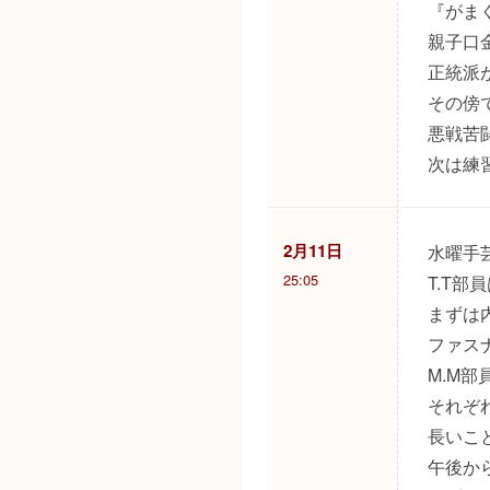
『がま
親子口
正統派
その傍
悪戦苦
次は練
2月11日
水曜手
25:05
T.T
まずは
ファス
M.M
それぞ
長いこ
午後か