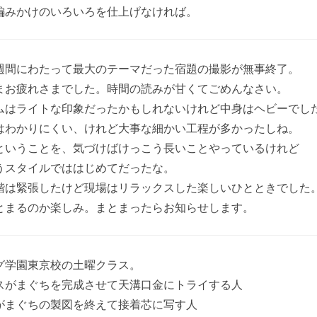
編みかけのいろいろを仕上げなければ。
週間にわたって最大のテーマだった宿題の撮影が無事終了。
まお疲れさまでした。時間の読みが甘くてごめんなさい。
ムはライトな印象だったかもしれないけれど中身はヘビーでし
はわかりにくい、けれど大事な細かい工程が多かったしね。
ということを、気づけばけっこう長いことやっているけれど
うスタイルでははじめてだったな。
階は緊張したけど現場はリラックスした楽しいひとときでした
とまるのか楽しみ。まとまったらお知らせします。
グ学園東京校の土曜クラス。
スがまぐちを完成させて天溝口金にトライする人
がまぐちの製図を終えて接着芯に写す人