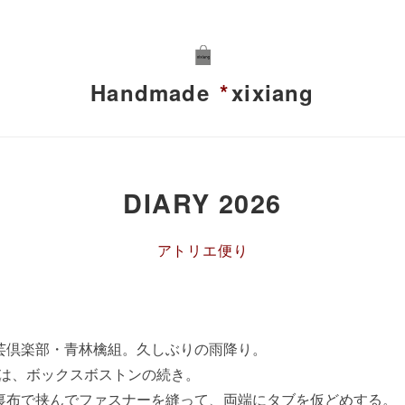
Handmade
*
xixiang
DIARY 2026
アトリエ便り
芸倶楽部・青林檎組。久しぶりの雨降り。
部員は、ボックスボストンの続き。
裏布で挟んでファスナーを縫って、両端にタブを仮どめする。