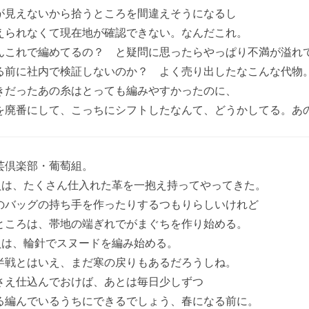
が見えないから拾うところを間違えそうになるし
えられなくて現在地が確認できない。なんだこれ。
んこれで編めてるの？ と疑問に思ったらやっぱり不満が溢れ
る前に社内で検証しないのか？ よく売り出したなこんな代物
きだったあの糸はとっても編みやすかったのに、
を廃番にして、こっちにシフトしたなんて、どうかしてる。あ
芸倶楽部・葡萄組。
部員は、たくさん仕入れた革を一抱え持ってやってきた。
のバッグの持ち手を作ったりするつもりらしいけれど
ところは、帯地の端ぎれでがまぐちを作り始める。
部員は、輪針でスヌードを編み始める。
半戦とはいえ、まだ寒の戻りもあるだろうしね。
さえ仕込んでおけば、あとは毎日少しずつ
る編んでいるうちにできるでしょう、春になる前に。