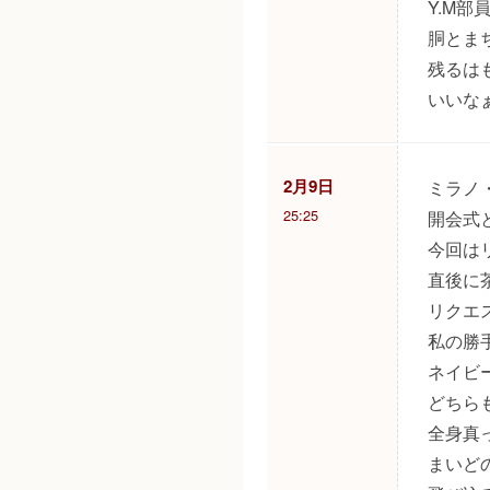
Y.M
胴とま
残るは
いいな
2月9日
ミラノ
25:25
開会式
今回は
直後に
リクエ
私の勝
ネイビ
どちら
全身真
まいど