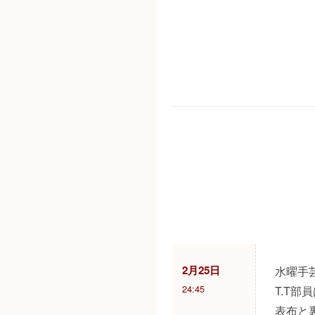
2月25日
水曜手
24:45
T.T
表布と