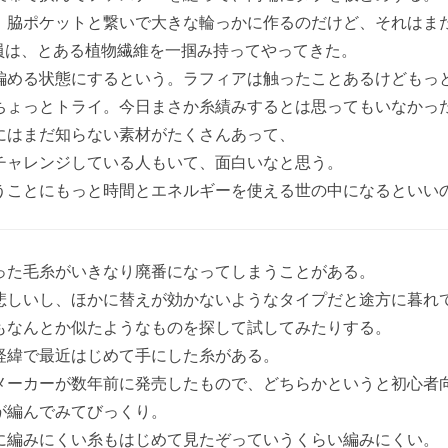
、脇ポケットと繋いで大きな輪っかに作るのだけど、それはま
部員は、とある植物繊維を一掴み持ってやってきた。
編める状態にするという。ラフィアは触ったことあるけどもっ
ちょっとトライ。今日まさか糸績みするとは思ってもいなかっ
にはまだ知らない素材がたくさんあって、
チャレンジしている人もいて、面白いなと思う。
うことにもっと時間とエネルギーを使える世の中になるといい
った毛糸がいきなり廃番になってしまうことがある。
悲しいし、ほかに替えが効かないようなタイプだと途方に暮れ
もなんとか似たようなものを探して試してみたりする。
経緯で最近はじめて手にした糸がある。
メーカーが数年前に発売したもので、どちらかというと初心者
が編んでみてびっくり。
に編みにくい糸もはじめて見たぞっていうくらい編みにくい。