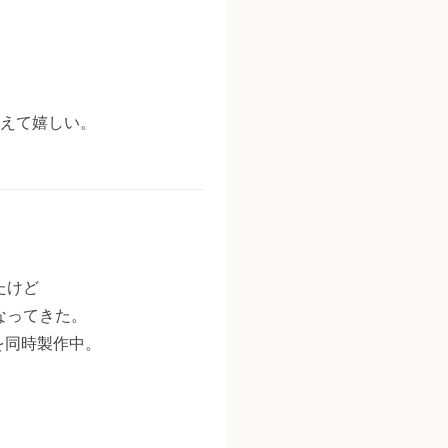
見えて嬉しい。
たけど
なってきた。
を同時製作中。