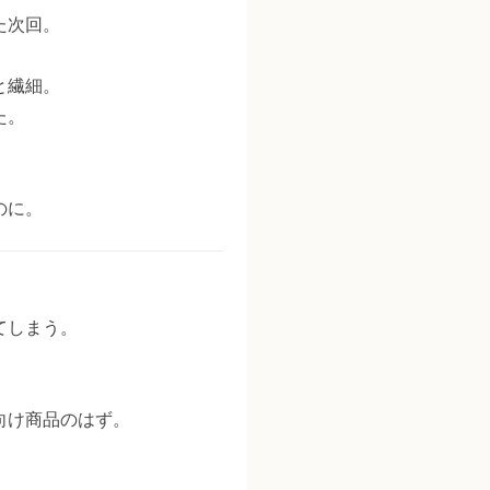
た次回。
と繊細。
た。
のに。
てしまう。
向け商品のはず。