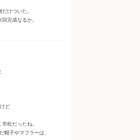
側だけついた。
次回完成なるか。
と
だけど
く市松だったね。
んだ帽子やマフラーは、