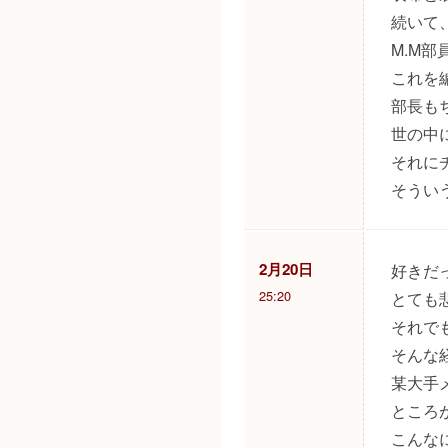
続いて
M.M
これを
部長も
世の中
それに
そうい
2月20日
好きだ
25:20
とても
それで
そんな
某大手
ところ
こんな