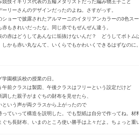
み競技イギリス代表の五輪メダリストだった編み物王子こと
デーリーさんのデザインだったのよね。さすがっす。
のショーで披露されたアルマーニのイタリアンカラーの3色ス
も赤もきれいだったな。同じ赤でもぜんぜん違う。
表の赤はどうしてあんなに垢抜けないんだ？ どうしてボトム
、しかも赤い丸なんて、いくらでもかわいくできるはずなのに
グ学園横浜校の授業の日。
う午前クラスは製図、午後クラスはフリーという設定だけど
新調した親子がまぐちの財布を見せたら、
いという声が両クラスから上がったので
持っていって構造を説明した。でも型紙は自分で作ってね。材
まぐち長財布、いまのところ使い勝手は上々だよ。ちょっと重