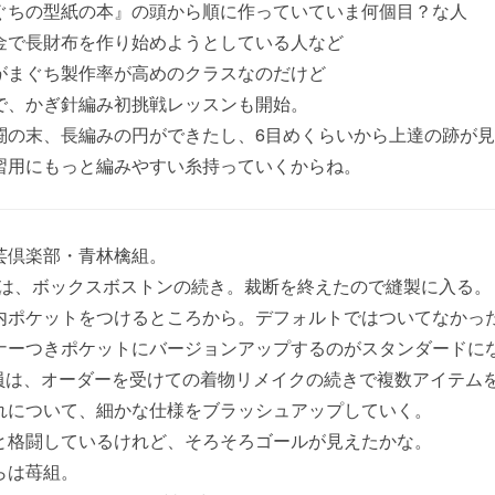
ぐちの型紙の本』の頭から順に作っていていま何個目？な人
金で長財布を作り始めようとしている人など
がまぐち製作率が高めのクラスなのだけど
で、かぎ針編み初挑戦レッスンも開始。
闘の末、長編みの円ができたし、6目めくらいから上達の跡が
習用にもっと編みやすい糸持っていくからね。
芸倶楽部・青林檎組。
部員は、ボックスボストンの続き。裁断を終えたので縫製に入る。
内ポケットをつけるところから。デフォルトではついてなかっ
ナーつきポケットにバージョンアップするのがスタンダードに
部員は、オーダーを受けての着物リメイクの続きで複数アイテム
れについて、細かな仕様をブラッシュアップしていく。
と格闘しているけれど、そろそろゴールが見えたかな。
らは苺組。